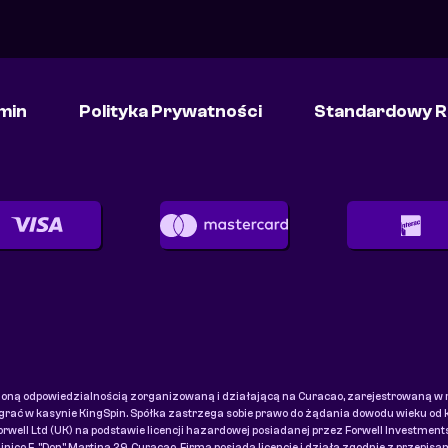
min
Polityka Prywatności
Standardowy R
niczoną odpowiedzialnością zorganizowaną i działającą na Curacao, zarejestrowaną w 
 grać w kasynie KingSpin. Spółka zastrzega sobie prawo do żądania dowodu wieku od
rwell Ltd (UK) na podstawie licencji hazardowej posiadanej przez Forwell Investment
co F. "Don" Martina 29, Curaçao. Firma posiada licencję i działa zgodnie z przepisam