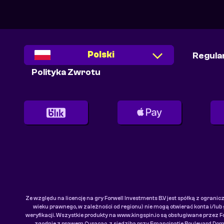
Polski
arrow_forward_ios
Regula
Polityka Zwrotu
Ze względu na licencję na gry Forwell Investments B.V jest spółką z ogra
wieku prawnego, w zależności od regionu) nie mogą otwierać konta i/lub
weryfikacji. Wszystkie produkty na www.kingspin.io są obsługiwane przez Fo
zgodnie z prawem Curaçao, z siedzibą przy Emancipatie Boulevard Domini