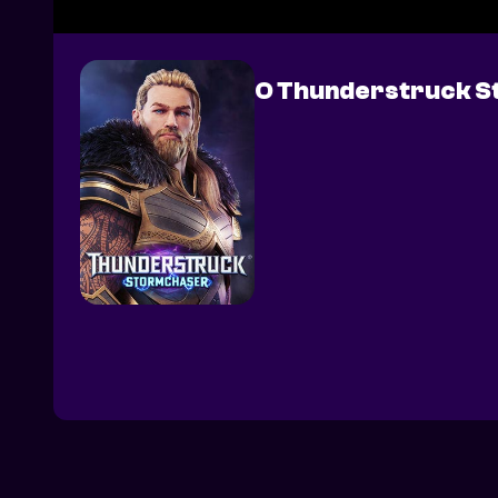
O Thunderstruck S