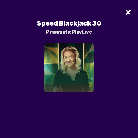
Speed Blackjack 30
PragmaticPlayLive