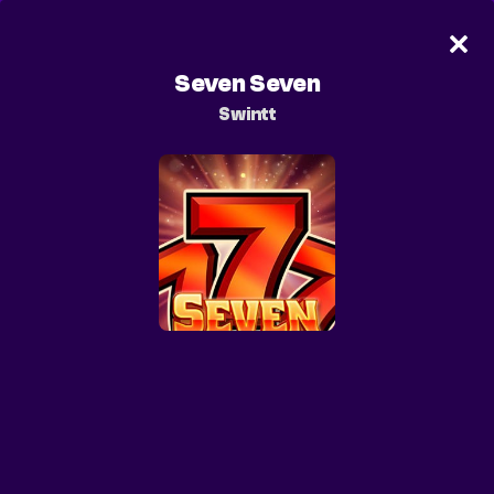
Seven Seven
Swintt