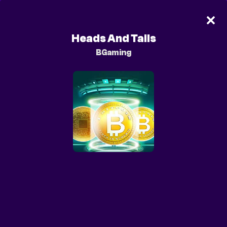
Heads And Tails
BGaming