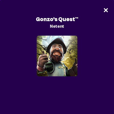
Gonzo's Quest™
Netent