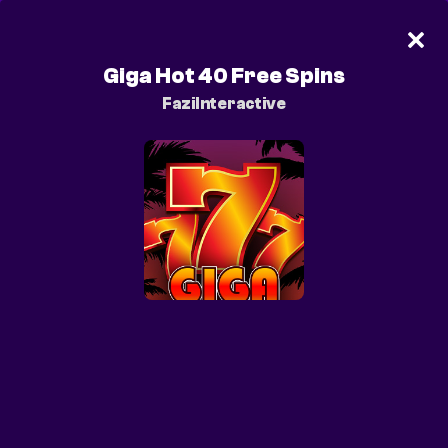
Giga Hot 40 Free Spins
FaziInteractive