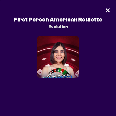
First Person American Roulette
Evolution