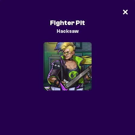
Fighter Pit
Hacksaw