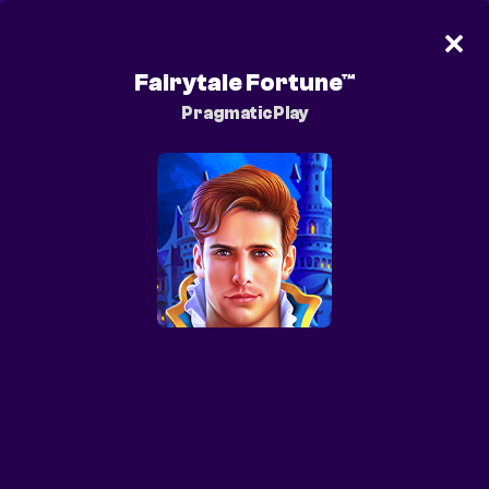
Fairytale Fortune™
PragmaticPlay