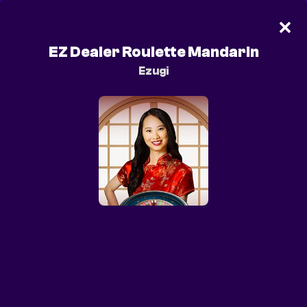
EZ Dealer Roulette Mandarin
Ezugi