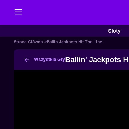
Sloty
Strona Główna
Ballin Jackpots Hit The Line
Ballin' Jackpots H
Wszystkie Gry